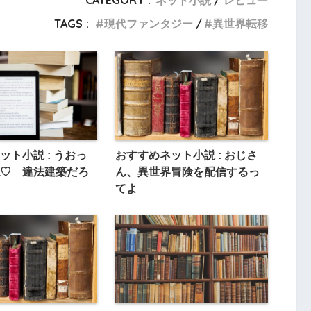
CATEGORY :
ネット小説
レビュー
TAGS :
現代ファンタジー
異世界転移
ット小説 : うおっ
おすすめネット小説 : おじさ
♡ 違法建築だろ
ん、異世界冒険を配信するっ
てよ