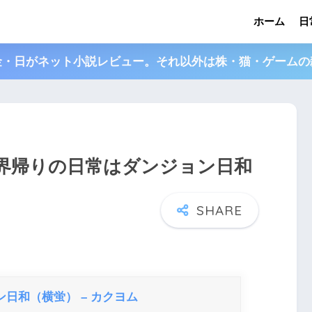
ホーム
日
金・日がネット小説レビュー。それ以外は株・猫・ゲームの
世界帰りの日常はダンジョン日和
日和（横蛍） – カクヨム