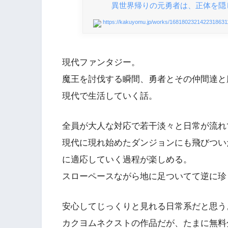
異世界帰りの元勇者は、正体を隠
https://kakuyomu.jp/works/1681802321422318631
現代ファンタジー。
魔王を討伐する瞬間、勇者とその仲間達と
現代で生活していく話。
全員が大人な対応で若干淡々と日常が流れ
現代に現れ始めたダンジョンにも飛びつい
に適応していく過程が楽しめる。
スローペースながら地に足ついてて逆に珍
安心してじっくりと見れる日常系だと思う
カクヨムネクストの作品だが、たまに無料