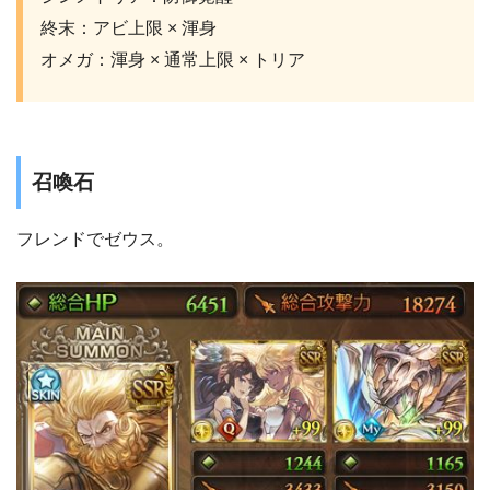
終末：アビ上限 × 渾身
オメガ：渾身 × 通常上限 × トリア
召喚石
フレンドでゼウス。