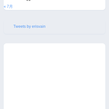
« 7月
Tweets by erisvain