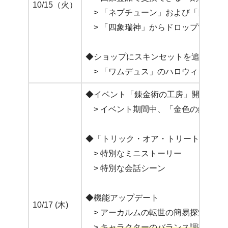
10/15（火）
> 「ネプチューン」および「四象瑞
> 「四象瑞神」からドロップする「
◆ショップにスキンセットを追加
> 「ワムデュス」のハロウィンバー
◆イベント「錬金術の工房」開催
> イベント期間中、「金色の錬成」
◆「トリック・オア・トリート！」キ
> 特別なミニストーリー
> 特別な会話シーン
◆機能アップデート
10/17 (木)
> アーカルムの転世の簡易探索：「
>
キャラクターのバランス調整