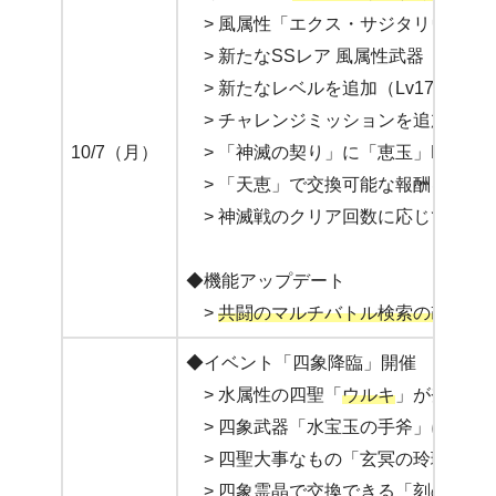
> 風属性「エクス・サジタリウス」
> 新たなSSレア 風属性武器「
神剣エ
> 新たなレベルを追加（Lv175まで
> チャレンジミッションを追加
10/7（月）
> 「神滅の契り」に「恵玉」Lv4と
> 「天恵」で交換可能な報酬を追加
> 神滅戦のクリア回数に応じて獲得
◆機能アップデート
>
共闘のマルチバトル検索の改修
：
◆イベント「四象降臨」開催
> 水属性の四聖「
ウルキ
」が登場
> 四象武器「水宝玉の手斧」に5段
> 四聖大事なもの「玄冥の玲瓏佩」
> 四象霊晶で交換できる「刻の流砂