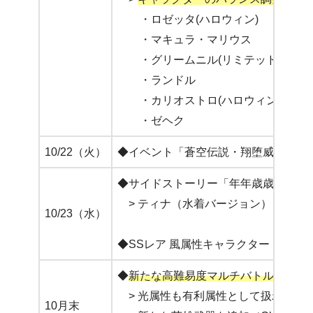
・ロゼッタ(ハロウィン)
・マキュラ・マリウス
・グリームニル(リミテッド)
・ランドル
・カリオストロ(ハロウィン)
・ゼヘク
10/22（火）
◆イベント「蒼空伝説・翔堕威夢」復
◆サイドストーリー「年年歳歳煩相似
> ティナ（水着バージョン）
10/23（水）
◆SSレア 風属性キャラクター「アン
◆
新たな高難易度マルチバトル
「光属
> 光属性も有利属性として扱われる
10月末