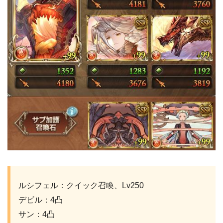
ルシフェル：クイック召喚、Lv250
デビル：4凸
サン：4凸