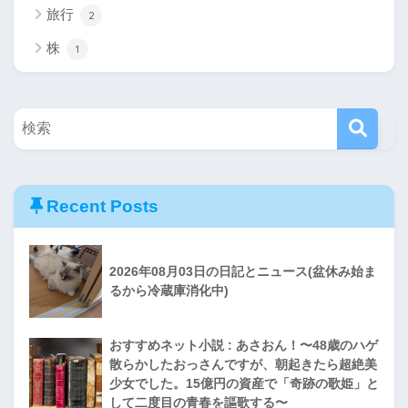
旅行
2
株
1
Recent Posts
2026年08月03日の日記とニュース(盆休み始ま
るから冷蔵庫消化中)
おすすめネット小説 : あさおん！〜48歳のハゲ
散らかしたおっさんですが、朝起きたら超絶美
少女でした。15億円の資産で「奇跡の歌姫」と
して二度目の青春を謳歌する〜