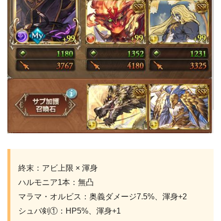
終末：アビ上限 × 渾身
ハルモニア1本：無凸
マラマ・オルビス：奥義ダメージ7.5%、渾身+2
シュバ剣①：HP5%、渾身+1