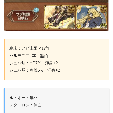
終末：アビ上限 × 虚詐
ハルモニア1本：無凸
シュバ剣：HP7%、渾身+2
シュバ琴：奥義5%、渾身+2
ル・オー：無凸
メタトロン：無凸