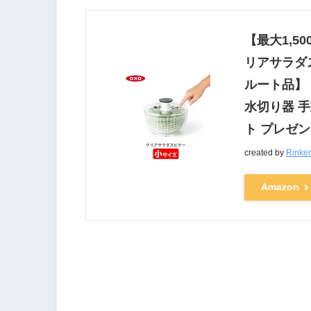
【最大1,5
リアサラダス
ルート品】 11
水切り器 手
ト プレゼ
created by
Rinker
Amazon