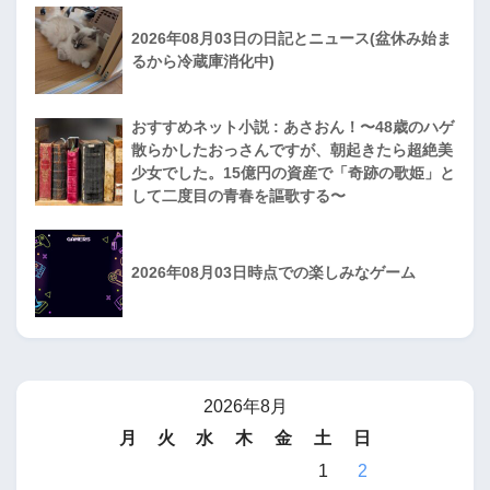
2026年08月03日の日記とニュース(盆休み始ま
るから冷蔵庫消化中)
おすすめネット小説 : あさおん！〜48歳のハゲ
散らかしたおっさんですが、朝起きたら超絶美
少女でした。15億円の資産で「奇跡の歌姫」と
して二度目の青春を謳歌する〜
2026年08月03日時点での楽しみなゲーム
2026年8月
月
火
水
木
金
土
日
1
2