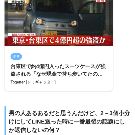
参考
台東区で約4億円入ったスーツケースが強
盗される「なぜ現金で持ち歩いてたの
か」→数時間後に羽田で約2億円を持った
Togetter [トゥギャッター]
男性が襲われる「情報量が多い」
男の人あるあるだと思うんだけど、2～3個小分
けにしてLINE送った時に一番最後の話題にし
か返信しないの何？