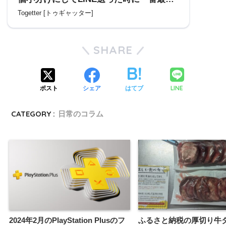
の話題にしか返信しないの何？？→脳内
Togetter [トゥギャッター]
ではこういうことが行われている
SHARE
LINE
ポスト
シェア
はてブ
CATEGORY :
日常のコラム
2024年2月のPlayStation Plusのフ
ふるさと納税の厚切り牛