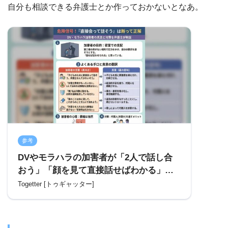
自分も相談できる弁護士とか作っておかないとなあ。
参考
DVやモラハラの加害者が「2人で話し合
おう」「顔を見て直接話せばわかる」と
言ってくるケースが非常に多い理由を、
Togetter [トゥギャッター]
離婚やDVを取り扱う弁護士が解説