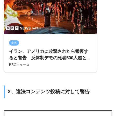
参考
イラン、アメリカに攻撃されたら報復す
ると警告 反体制デモの死者500人超と人
権団体 – BBCニュース
BBCニュース
X、違法コンテンツ投稿に対して警告