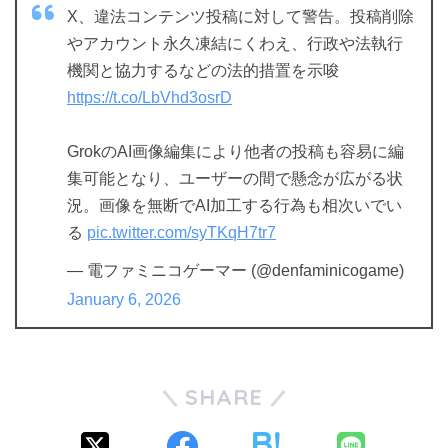
X、違法コンテンツ投稿に対して警告。投稿削除
やアカウント永久凍結にくわえ、行政や法執行
機関と協力するなどの法的措置を示唆
https://t.co/LbVhd3osrD
GrokのAI画像編集により他者の投稿も容易に編
集可能となり、ユーザーの間で懸念が広がる状
況。画像を無断でAI加工する行為も相次いでい
る
pic.twitter.com/syTKqH7tr7
— 電ファミニコゲーマー (@denfaminicogame)
January 6, 2026
SHARE