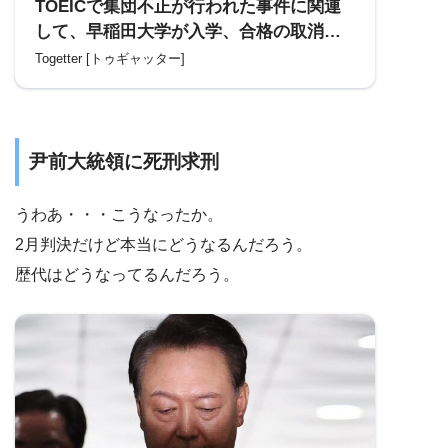
TOEICで集団不正が行われた事件に関連
して、早稲田大学が入学、合格の取消や
受験結果の無効を発表「これ、スキーム
Togetter [トゥギャッター]
化されていたんでは」
尹前大統領に死刑求刑
うわあ・・・こうなったか。
2月判決だけど本当にどうなるんだろう。
歴代はどうなってるんだろう。