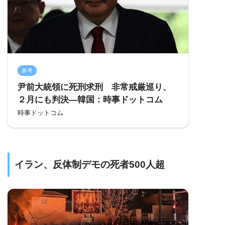
参考
尹前大統領に死刑求刑 非常戒厳巡り、
２月にも判決―韓国：時事ドットコム
時事ドットコム
イラン、反体制デモの死者500人超