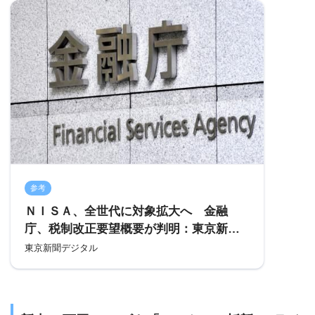
参考
ＮＩＳＡ、全世代に対象拡大へ 金融
庁、税制改正要望概要が判明：東京新聞
デジタル
東京新聞デジタル