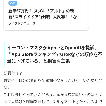
参考
新車67万円！ スズキ「アルト」の斬
新“スライドドア”仕様に大反響！「なに
これ面白い！」「衝撃的すぎ…」「スズ
ライブドアニュース
キは未来に生きてる」の声も！ “3ド
ア”でもガバッと開く「スライドスリム」
はオーナーも大満足!? (2025年8月27日掲
載) – ライブドアニュース
イーロン・マスクがAppleとOpenAIを提訴、
「App StoreランキングでGrokなどの順位を不
当に下げている」と損害を主張
話題作り？
最近イーロンの名前を全然聞かなかったけど、いきなりだ
な。
これ以外何やってたんどろう。確か最後に聞いたのはトラ
ンプ大統領と喧嘩別れして、新党を立ち上げたところまで