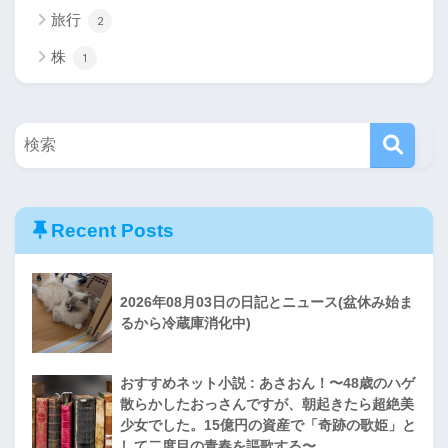
旅行
2
株
1
Recent Posts
2026年08月03日の日記とニュース(盆休み始ま
るから冷蔵庫消化中)
おすすめネット小説 : あさおん！〜48歳のハゲ
散らかしたおっさんですが、朝起きたら超絶美
少女でした。15億円の資産で「奇跡の歌姫」と
して二度目の青春を謳歌する〜