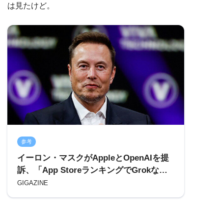
は見たけど。
参考
イーロン・マスクがAppleとOpenAIを提
訴、「App StoreランキングでGrokなど
の順位を不当に下げている」と損害を主
GIGAZINE
張