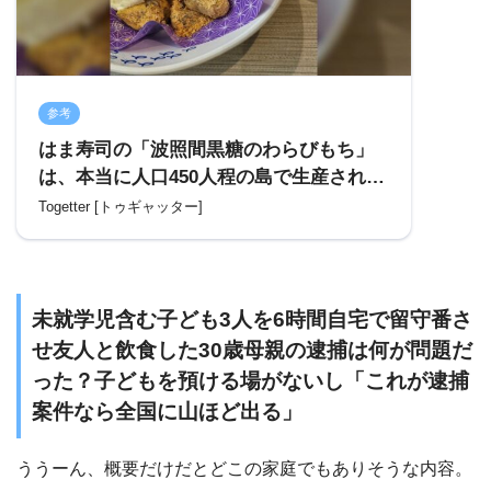
参考
はま寿司の「波照間黒糖のわらびもち」
は、本当に人口450人程の島で生産される
黒糖だけでまかなえるのか？製糖会社が
Togetter [トゥギャッター]
解説「結論から言うとまかなえます」
未就学児含む子ども3人を6時間自宅で留守番さ
せ友人と飲食した30歳母親の逮捕は何が問題だ
った？子どもを預ける場がないし「これが逮捕
案件なら全国に山ほど出る」
ううーん、概要だけだとどこの家庭でもありそうな内容。