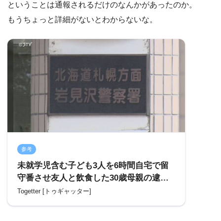
ということは通報されるだけのなんかがあったのか。
もうちょっと詳細がないとわからないな。
参考
未就学児含む子ども3人を6時間自宅で留
守番させ友人と飲食した30歳母親の逮捕
は何が問題だった？子どもを預ける場が
Togetter [トゥギャッター]
ないし「これが逮捕案件なら全国に山ほ
ど出る」