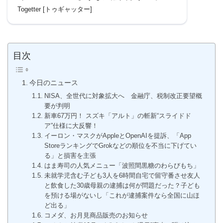
石鹸を使ってほしい』と言ったらひどく
Togetter [トゥギャッター]
傷ついて篭ってしまった」
目次
今日のニュース
NISA、全世代に対象拡大へ 金融庁、税制改正要望概
要が判明
新車67万円！ スズキ「アルト」の斬新“スライドド
ア”仕様に大反響！
イーロン・マスクがAppleとOpenAIを提訴、「App
StoreランキングでGrokなどの順位を不当に下げてい
る」と損害を主張
はま寿司の人気メニュー「波照間黒糖のわらびもち」
未就学児含む子ども3人を6時間自宅で留守番させ友人
と飲食した30歳母親の逮捕は何が問題だった？子ども
を預ける場がないし「これが逮捕案件なら全国に山ほ
ど出る」
コメダ、お月見商品販売のお知らせ