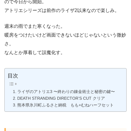
ので今日から開始。
アトリエシリーズは前作のライザ2以来なので楽しみ。
週末の雨でまた寒くなった。
暖房をつけたいけど画面できないほどじゃないという微妙
さ。
なんとか厚着して誤魔化す。
目次
ライザのアトリエ3 〜終わりの錬金術士と秘密の鍵〜
DEATH STRANDING DIRECTOR’S CUT クリア
熊本県氷川町ふるさと納税 もも+むねハーフセット