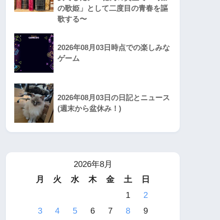
の歌姫」として二度目の青春を謳
歌する〜
2026年08月03日時点での楽しみな
ゲーム
2026年08月03日の日記とニュース
(週末から盆休み！)
2026年8月
月
火
水
木
金
土
日
1
2
3
4
5
6
7
8
9