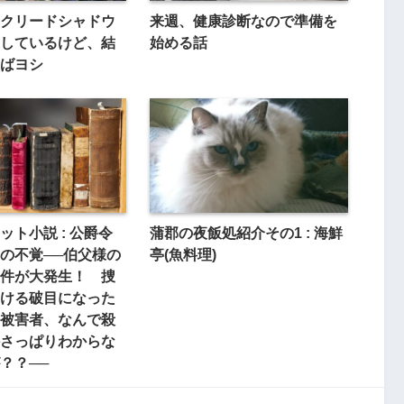
クリードシャドウ
来週、健康診断なので準備を
しているけど、結
始める話
ばヨシ
ット小説 : 公爵令
蒲郡の夜飯処紹介その1 : 海鮮
の不覚──伯父様の
亭(魚料理)
件が大発生！ 捜
ける破目になった
被害者、なんで殺
さっぱりわからな
？？──