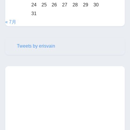
24
25
26
27
28
29
30
31
« 7月
Tweets by erisvain